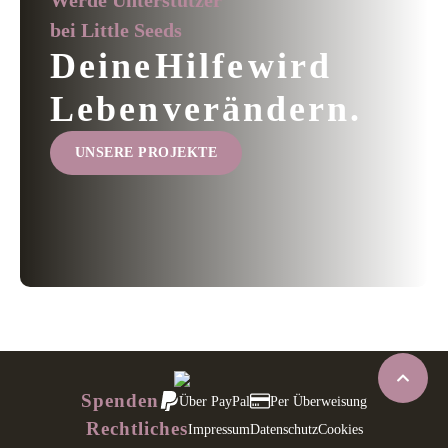
Werde Unterstützer
bei Little Seeds
Deine Hilfe wird
Leben verändern.
UNSERE PROJEKTE
Spenden
Über PayPal
Per Überweisung
Rechtliches
Impressum
Datenschutz
Cookies